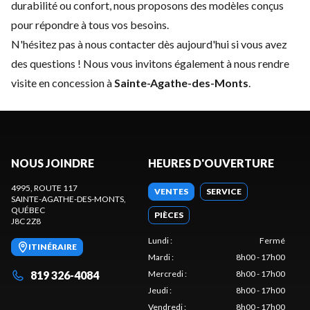
durabilité ou confort, nous proposons des modèles conçus
pour répondre à tous vos besoins.
N'hésitez pas à
nous contacter
dès aujourd'hui si vous avez
des questions ! Nous vous invitons également à nous rendre
visite en concession à
Sainte-Agathe-des-Monts
.
NOUS JOINDRE
HEURES D'OUVERTURE
4995, ROUTE 117
VENTES
SERVICE
SAINTE-AGATHE-DES-MONTS
,
QUÉBEC
PIÈCES
J8C 2Z8
Lundi
:
Fermé
ITINÉRAIRE
Mardi
:
8h00 - 17h00
819 326-4084
Mercredi
:
8h00 - 17h00
Jeudi
:
8h00 - 17h00
Vendredi
:
8h00 - 17h00