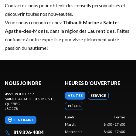
Contactez-nous
pour obtenir des conseils personnalisés et
découvrir toutes nos nouveautés.
Venez nous rencontrer chez
Thibault Marine
à
Sainte-
Agathe-des-Monts
, dans la région des
Laurentides
. Faites
confiance à notre expertise pour vivre pleinement votre
passion du nautisme!
NOUS JOINDRE
HEURES D'OUVERTURE
4995, ROUTE 117
VENTES
SERVICE
SAINTE-AGATHE-DES-MONTS
,
QUÉBEC
PIÈCES
J8C 2Z8
Lundi
:
Fermé
ITINÉRAIRE
Mardi
:
8h00 - 17h00
819 326-4084
Mercredi
:
8h00 - 17h00