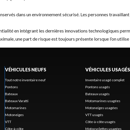
servés dans un environnement sécurisé. Les personnes travaillant p
alité en intégrant les dernières innovations technologiques permet
male, une part de risque est toujours présente lorsque l’on utilis
VÉHICULES NEUFS
VÉHICULES USAGÉS
Tout notre inventaire neuf
Inventaire usagé complet
Pontons
Pontons usagés
Bateaux
Bateaux usagés
Bateaux Varatti
Motomarines usagées
Motomarines
Motoneiges usagées
Motoneiges
VTT usagés
VTT
Côte-à-côte usagés
Côte-à-côte
Motocyclettes usagées