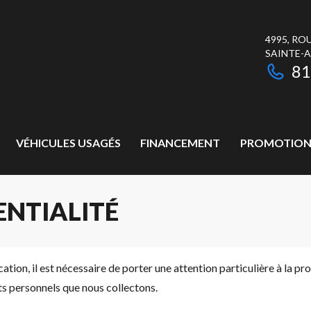
4995, RO
SAINTE-
81
VÉHICULES USAGÉS
FINANCEMENT
PROMOTION
ENTIALITÉ
n, il est nécessaire de porter une attention particulière à la prot
s personnels que nous collectons.