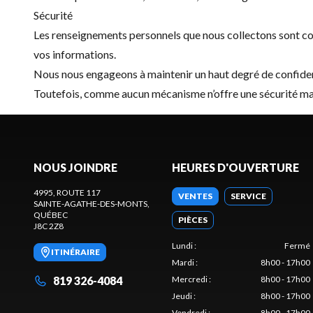
Sécurité
Les renseignements personnels que nous collectons sont con
vos informations.
Nous nous engageons à maintenir un haut degré de confidenti
Toutefois, comme aucun mécanisme n’offre une sécurité maxi
NOUS JOINDRE
HEURES D'OUVERTURE
4995, ROUTE 117
VENTES
SERVICE
SAINTE-AGATHE-DES-MONTS
,
QUÉBEC
PIÈCES
J8C 2Z8
Lundi
:
Fermé
ITINÉRAIRE
Mardi
:
8h00 - 17h00
819 326-4084
Mercredi
:
8h00 - 17h00
Jeudi
:
8h00 - 17h00
Vendredi
:
8h00 - 17h00