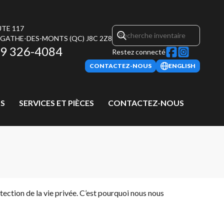
UTE 117
AGATHE-DES-MONTS
(QC)
J8C 2Z8
9 326-4084
Restez connecté
CONTACTEZ-NOUS
ENGLISH
S
SERVICES ET PIÈCES
CONTACTEZ-NOUS
ection de la vie privée. C’est pourquoi nous nous