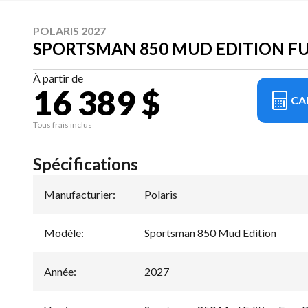
POLARIS 2027
SPORTSMAN 850 MUD EDITION F
À partir de
16 389 $
CA
Tous frais inclus
Spécifications
Manufacturier
:
Polaris
Modèle
:
Sportsman 850 Mud Edition
Année
:
2027