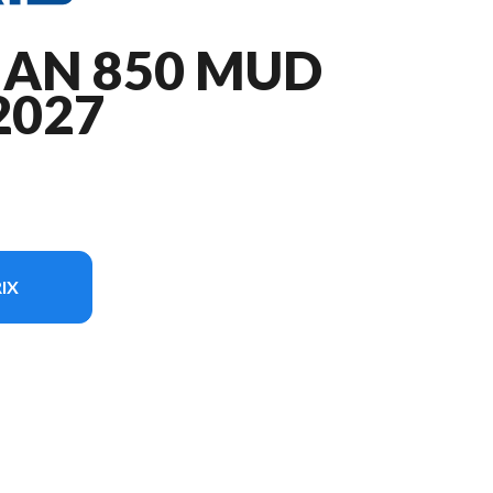
AN 850 MUD
2027
IX
sur l'image est le Sportsman 850 Mud Edition Fury Red