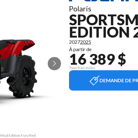
Polaris
SPORTSM
EDITION 
2027
2025
À partir de
16 389 $
Tous frais inclus
DEMANDE DE PR
 Mud Edition Fury Red
La version du modèle 