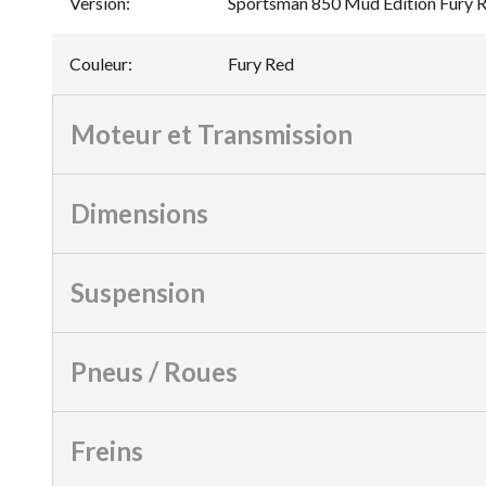
Version
:
Sportsman 850 Mud Edition Fury 
Couleur
:
Fury Red
Moteur et Transmission
Dimensions
Suspension
Pneus / Roues
Freins