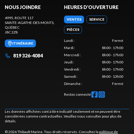
NOUS JOINDRE
HEURES D'OUVERTURE
4995, ROUTE 117
VENTES
SERVICE
SAINTE-AGATHE-DES-MONTS
,
QUÉBEC
PIÈCES
J8C 2Z8
Lundi
:
Fermé
ITINÉRAIRE
Mardi
:
8h00 - 17h00
819 326-4084
Mercredi
:
8h00 - 17h00
Jeudi
:
8h00 - 17h00
Vendredi
:
8h00 - 17h00
Samedi
:
8h00 - 13h00
Dimanche
:
Fermé
Restez connecté
Les données affichées sont à titre indicatif seulement et ne peuvent être
considérées comme contractuelles. Veuillez nous consulter pour plus de
détails.
© 2026 Thibault Marine. Tous droits réservés. Consultez la
politique de