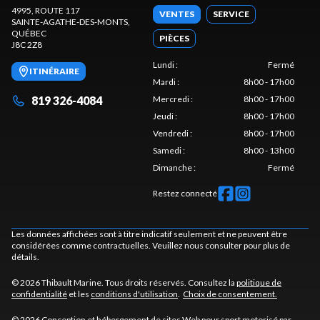
4995, ROUTE 117
VENTES
SERVICE
SAINTE-AGATHE-DES-MONTS
,
QUÉBEC
PIÈCES
J8C 2Z8
Lundi
:
Fermé
ITINÉRAIRE
Mardi
:
8h00 - 17h00
819 326-4084
Mercredi
:
8h00 - 17h00
Jeudi
:
8h00 - 17h00
Vendredi
:
8h00 - 17h00
Samedi
:
8h00 - 13h00
Dimanche
:
Fermé
Restez connecté
Les données affichées sont à titre indicatif seulement et ne peuvent être
considérées comme contractuelles. Veuillez nous consulter pour plus de
détails.
© 2026 Thibault Marine. Tous droits réservés. Consultez la
politique de
confidentialité
et les
conditions d'utilisation
.
Choix de consentement.
© 2026 Conception et hébergement de sites
Web pour sport motorisé par