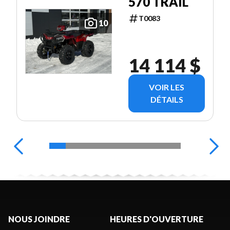
570 TRAIL
T0083
10
14 114 $
VOIR LES
DÉTAILS
NOUS JOINDRE
HEURES D'OUVERTURE