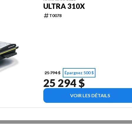
ULTRA 310X
T0078
25 794 $
Épargnez 500 $
25 294 $
VOIR LES DÉTAILS