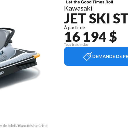
Kawasaki
JET SKI S
À partir de
16 194 $
Tous frais inclus
DEMANDE DE PR
 de Soleil / Blanc Résine Cristal