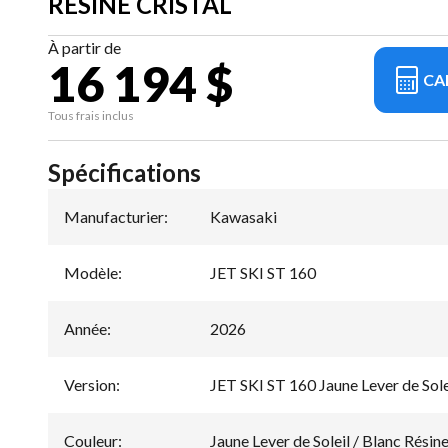
RÉSINE CRISTAL
À partir de
16 194 $
CA
Tous frais inclus
Spécifications
Manufacturier
:
Kawasaki
Modèle
:
JET SKI ST 160
Année
:
2026
Version
:
JET SKI ST 160 Jaune Lever de Solei
Couleur
:
Jaune Lever de Soleil / Blanc Résine