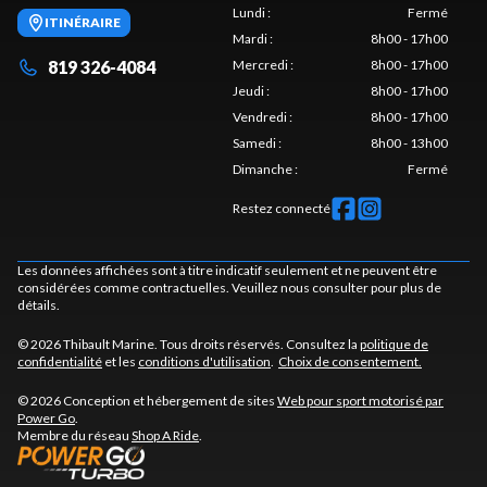
Lundi
:
Fermé
ITINÉRAIRE
Mardi
:
8h00 - 17h00
819 326-4084
Mercredi
:
8h00 - 17h00
Jeudi
:
8h00 - 17h00
Vendredi
:
8h00 - 17h00
Samedi
:
8h00 - 13h00
Dimanche
:
Fermé
Restez connecté
Les données affichées sont à titre indicatif seulement et ne peuvent être
considérées comme contractuelles. Veuillez nous consulter pour plus de
détails.
© 2026 Thibault Marine. Tous droits réservés. Consultez la
politique de
confidentialité
et les
conditions d'utilisation
.
Choix de consentement.
© 2026 Conception et hébergement de sites
Web pour sport motorisé par
Power Go
.
Membre du réseau
Shop A Ride
.