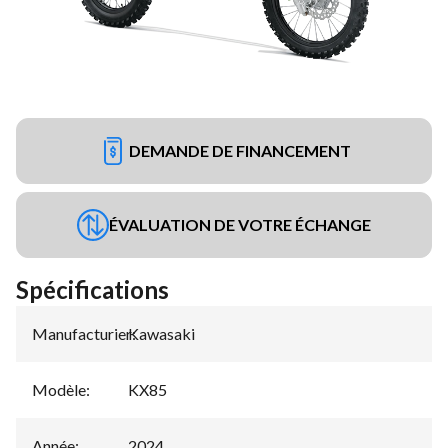
DEMANDE DE FINANCEMENT
ÉVALUATION DE VOTRE ÉCHANGE
Spécifications
Manufacturier
Kawasaki
:
Modèle
:
KX85
Année
:
2024