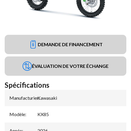
DEMANDE DE FINANCEMENT
ÉVALUATION DE VOTRE ÉCHANGE
Spécifications
Manufacturier
Kawasaki
:
Modèle
:
KX85
Année
:
2026