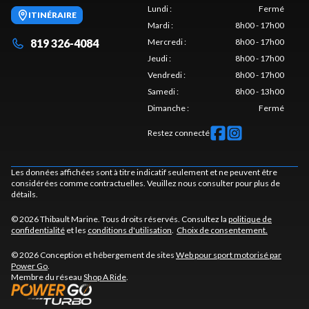
Lundi
:
Fermé
ITINÉRAIRE
Mardi
:
8h00 - 17h00
819 326-4084
Mercredi
:
8h00 - 17h00
Jeudi
:
8h00 - 17h00
Vendredi
:
8h00 - 17h00
Samedi
:
8h00 - 13h00
Dimanche
:
Fermé
Restez connecté
Les données affichées sont à titre indicatif seulement et ne peuvent être
considérées comme contractuelles. Veuillez nous consulter pour plus de
détails.
© 2026 Thibault Marine. Tous droits réservés. Consultez la
politique de
confidentialité
et les
conditions d'utilisation
.
Choix de consentement.
© 2026 Conception et hébergement de sites
Web pour sport motorisé par
Power Go
.
Membre du réseau
Shop A Ride
.