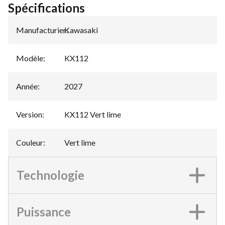
Spécifications
Manufacturier
Kawasaki
:
Modèle
:
KX112
Année
:
2027
Version
:
KX112 Vert lime
Couleur
:
Vert lime
Technologie
Puissance