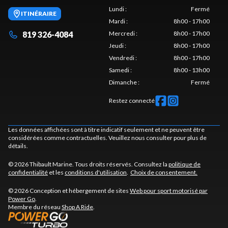
Lundi
:
Fermé
ITINÉRAIRE
Mardi
:
8h00 - 17h00
819 326-4084
Mercredi
:
8h00 - 17h00
Jeudi
:
8h00 - 17h00
Vendredi
:
8h00 - 17h00
Samedi
:
8h00 - 13h00
Dimanche
:
Fermé
Restez connecté
Les données affichées sont à titre indicatif seulement et ne peuvent être
considérées comme contractuelles. Veuillez nous consulter pour plus de
détails.
© 2026 Thibault Marine. Tous droits réservés. Consultez la
politique de
confidentialité
et les
conditions d'utilisation
.
Choix de consentement.
© 2026 Conception et hébergement de sites
Web pour sport motorisé par
Power Go
.
Membre du réseau
Shop A Ride
.