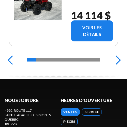
14 114 $
VOIR LES
DÉTAILS
NOUS JOINDRE
HEURES D'OUVERTURE
4995, ROUTE 117
VENTES
SERVICE
SAINTE-AGATHE-DES-MONTS
,
QUÉBEC
PIÈCES
J8C 2Z8