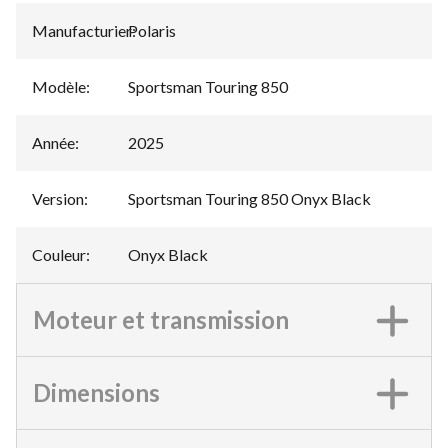
Manufacturier
Polaris
:
Modèle
:
Sportsman Touring 850
Année
:
2025
Version
:
Sportsman Touring 850 Onyx Black
Couleur
:
Onyx Black
Moteur et transmission
Dimensions