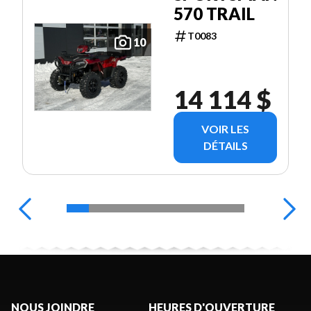
570 TRAIL
T0083
10
14 114 $
VOIR LES
DÉTAILS
NOUS JOINDRE
HEURES D'OUVERTURE