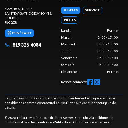
4995, ROUTE 117
VENTES
SERVICE
SAINTE-AGATHE-DES-MONTS
,
QUÉBEC
PIÈCES
J8C 2Z8
Lundi
:
Fermé
ITINÉRAIRE
Mardi
:
8h00 - 17h00
819 326-4084
Mercredi
:
8h00 - 17h00
Jeudi
:
8h00 - 17h00
Vendredi
:
8h00 - 17h00
Samedi
:
8h00 - 13h00
Dimanche
:
Fermé
Restez connecté
Les données affichées sont à titre indicatif seulement et ne peuvent être
considérées comme contractuelles. Veuillez nous consulter pour plus de
détails.
© 2026 Thibault Marine. Tous droits réservés. Consultez la
politique de
confidentialité
et les
conditions d'utilisation
.
Choix de consentement.