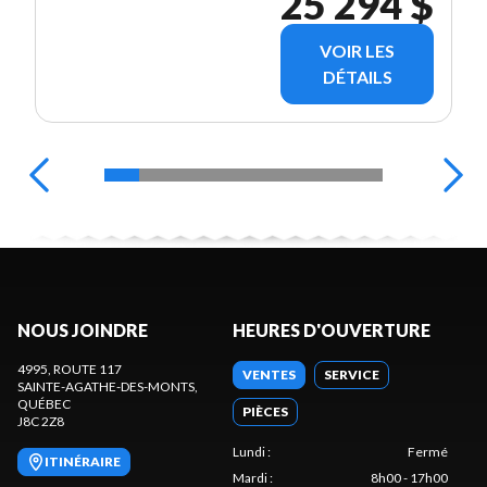
25 294 $
VOIR LES
DÉTAILS
NOUS JOINDRE
HEURES D'OUVERTURE
4995, ROUTE 117
VENTES
SERVICE
SAINTE-AGATHE-DES-MONTS
,
QUÉBEC
PIÈCES
J8C 2Z8
Lundi
:
Fermé
ITINÉRAIRE
Mardi
:
8h00 - 17h00