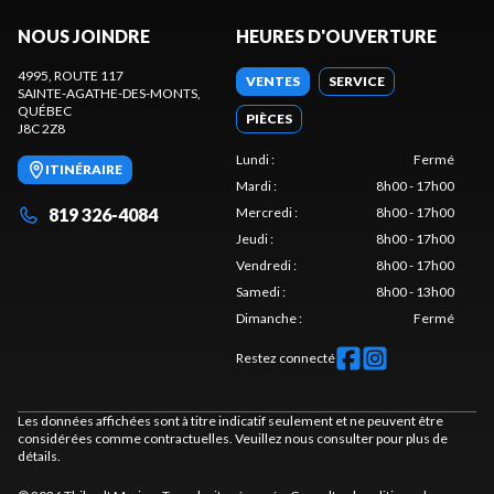
NOUS JOINDRE
HEURES D'OUVERTURE
4995, ROUTE 117
VENTES
SERVICE
SAINTE-AGATHE-DES-MONTS
,
QUÉBEC
PIÈCES
J8C 2Z8
Lundi
:
Fermé
ITINÉRAIRE
Mardi
:
8h00 - 17h00
819 326-4084
Mercredi
:
8h00 - 17h00
Jeudi
:
8h00 - 17h00
Vendredi
:
8h00 - 17h00
Samedi
:
8h00 - 13h00
Dimanche
:
Fermé
Restez connecté
Les données affichées sont à titre indicatif seulement et ne peuvent être
considérées comme contractuelles. Veuillez nous consulter pour plus de
détails.