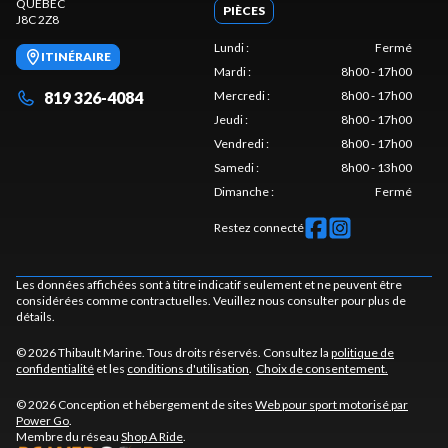
QUÉBEC
PIÈCES
J8C 2Z8
Lundi
:
Fermé
ITINÉRAIRE
Mardi
:
8h00 - 17h00
819 326-4084
Mercredi
:
8h00 - 17h00
Jeudi
:
8h00 - 17h00
Vendredi
:
8h00 - 17h00
Samedi
:
8h00 - 13h00
Dimanche
:
Fermé
Restez connecté
Les données affichées sont à titre indicatif seulement et ne peuvent être
considérées comme contractuelles. Veuillez nous consulter pour plus de
détails.
© 2026 Thibault Marine. Tous droits réservés. Consultez la
politique de
confidentialité
et les
conditions d'utilisation
.
Choix de consentement.
© 2026 Conception et hébergement de sites
Web pour sport motorisé par
Power Go
.
Membre du réseau
Shop A Ride
.