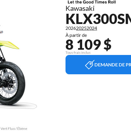
Kawasaki
KLX300S
2026
2025
2024
À partir de
8 109 $
Tous frais inclus
DEMANDE DE PR
Vert Fluo / Ébène