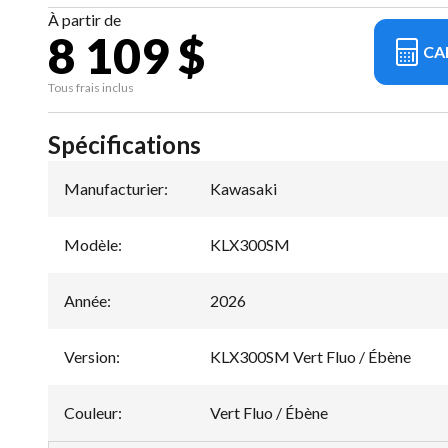
À partir de
8 109 $
CA
Tous frais inclus
Spécifications
Manufacturier
:
Kawasaki
Modèle
:
KLX300SM
Année
:
2026
Version
:
KLX300SM Vert Fluo / Ébène
Couleur
:
Vert Fluo / Ébène