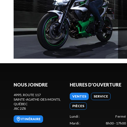
NOUS JOINDRE
HEURES D'OUVERTURE
4995, ROUTE 117
VENTES
SERVICE
SAINTE-AGATHE-DES-MONTS
,
QUÉBEC
PIÈCES
J8C 2Z8
Lundi
:
Fermé
ITINÉRAIRE
Mardi
:
8h00 - 17h00