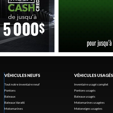
VÉHICULES NEUFS
VÉHICULES USAGÉS
Tout notre inventaire neuf
Inventaire usagé complet
Pontons
Pontons usagés
Bateaux
Bateaux usagés
Bateaux Varatti
Motomarines usagées
Motomarines
Motoneiges usagées