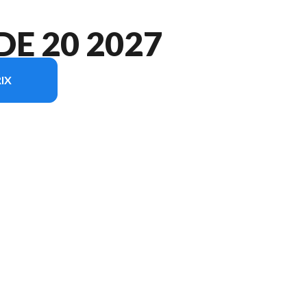
E 20 2027
IX
odèle sur l'image est le ELEKTRODE 20 Vert lime