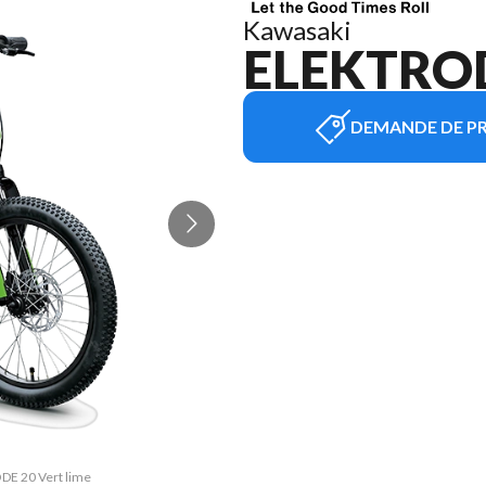
Kawasaki
ELEKTROD
DEMANDE DE PR
ODE 20 Vert lime
La version du m