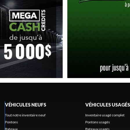
VÉHICULES NEUFS
VÉHICULES USAGÉS
Tout notre inventaire neuf
Inventaire usagé complet
Pontons
Pontons usagés
Bateaux
Bateaux usagés