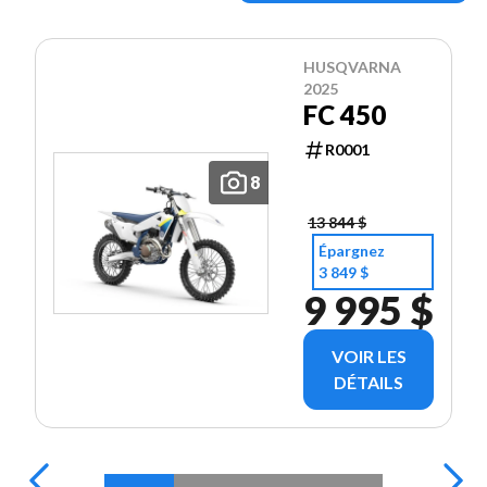
HUSQVARNA
2025
FC 450
R0001
8
13 844 $
Épargnez
3 849 $
9 995 $
VOIR LES
DÉTAILS