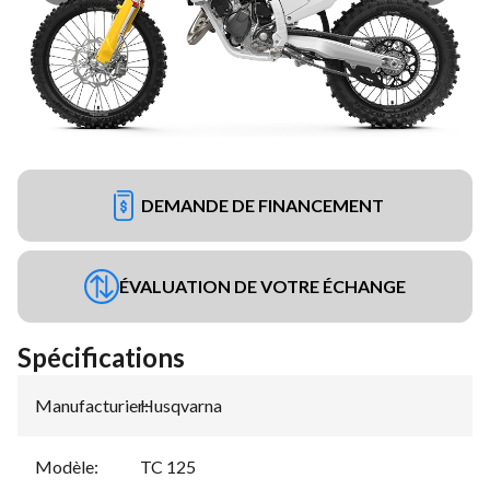
DEMANDE DE FINANCEMENT
ÉVALUATION DE VOTRE ÉCHANGE
Spécifications
Manufacturier
Husqvarna
:
Modèle
:
TC 125