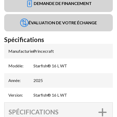
DEMANDE DE FINANCEMENT
ÉVALUATION DE VOTRE ÉCHANGE
Spécifications
Manufacturier
Princecraft
:
Modèle
:
Starfish® 16 L WT
Année
:
2025
Version
:
Starfish® 16 L WT
SPÉCIFICATIONS