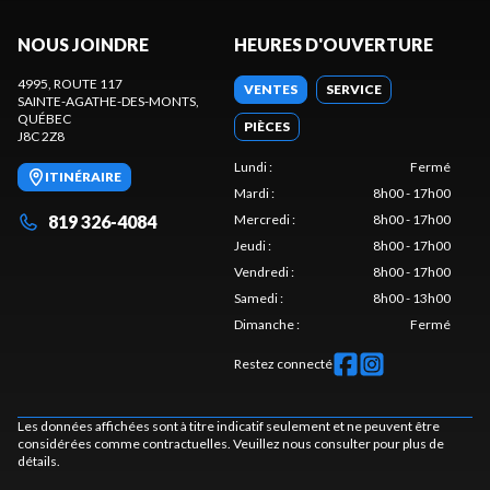
NOUS JOINDRE
HEURES D'OUVERTURE
4995, ROUTE 117
VENTES
SERVICE
SAINTE-AGATHE-DES-MONTS
,
QUÉBEC
PIÈCES
J8C 2Z8
Lundi
:
Fermé
ITINÉRAIRE
Mardi
:
8h00 - 17h00
819 326-4084
Mercredi
:
8h00 - 17h00
Jeudi
:
8h00 - 17h00
Vendredi
:
8h00 - 17h00
Samedi
:
8h00 - 13h00
Dimanche
:
Fermé
Restez connecté
Les données affichées sont à titre indicatif seulement et ne peuvent être
considérées comme contractuelles. Veuillez nous consulter pour plus de
détails.