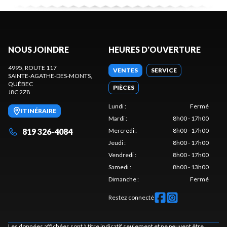
NOUS JOINDRE
HEURES D'OUVERTURE
4995, ROUTE 117
VENTES
SERVICE
SAINTE-AGATHE-DES-MONTS
,
QUÉBEC
PIÈCES
J8C 2Z8
Lundi
:
Fermé
ITINÉRAIRE
Mardi
:
8h00 - 17h00
819 326-4084
Mercredi
:
8h00 - 17h00
Jeudi
:
8h00 - 17h00
Vendredi
:
8h00 - 17h00
Samedi
:
8h00 - 13h00
Dimanche
:
Fermé
Restez connecté
Les données affichées sont à titre indicatif seulement et ne peuvent être