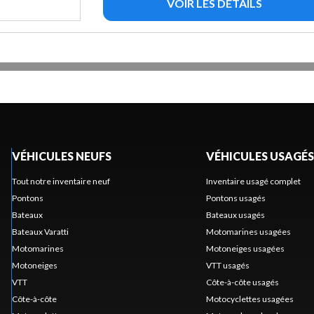
VOIR LES DÉTAILS
VÉHICULES NEUFS
VÉHICULES USAGÉS
Tout notre inventaire neuf
Inventaire usagé complet
Pontons
Pontons usagés
Bateaux
Bateaux usagés
Bateaux Varatti
Motomarines usagées
Motomarines
Motoneiges usagées
Motoneiges
VTT usagés
VTT
Côte-à-côte usagés
Côte-à-côte
Motocyclettes usagées