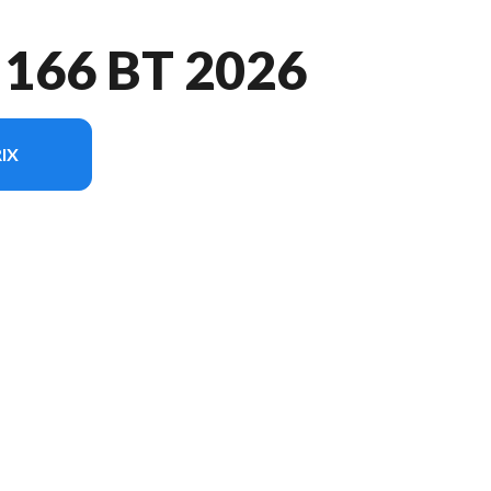
66 BT 2026
IX
 sur l'image est le Amarok 166 BT Noir - Sans Édition