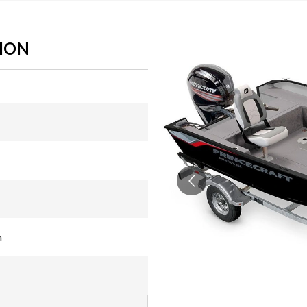
TION
n