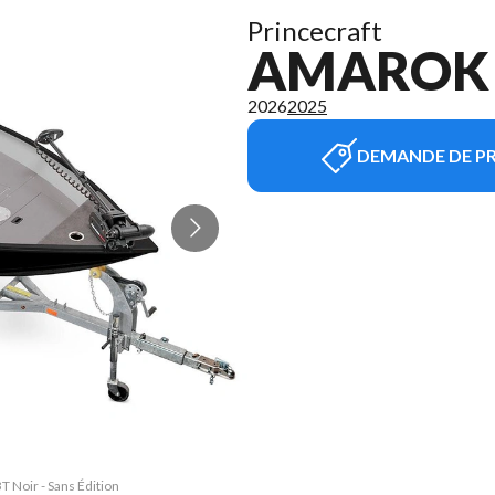
Princecraft
AMAROK 1
2026
2025
DEMANDE DE PR
T Noir - Sans Édition
La version du modèle