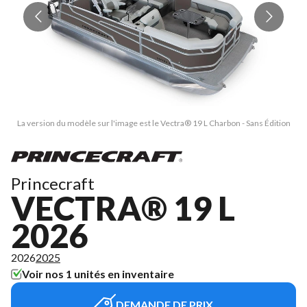
La version du modèle sur l'image est le Vectra® 19 L Charbon - Sans Édition
L
Princecraft
VECTRA® 19 L
2026
2026
2025
Voir nos 1 unités en inventaire
DEMANDE DE PRIX