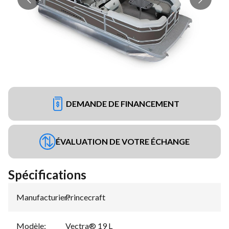
DEMANDE DE FINANCEMENT
ÉVALUATION DE VOTRE ÉCHANGE
Spécifications
Manufacturier
Princecraft
:
Modèle
:
Vectra® 19 L