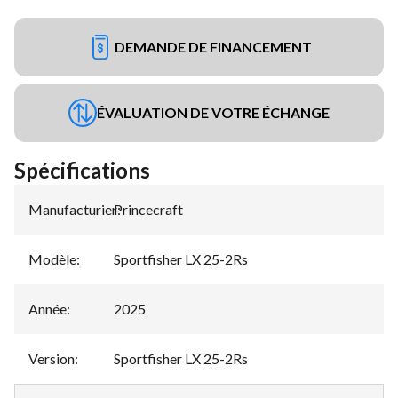
DEMANDE DE FINANCEMENT
ÉVALUATION DE VOTRE ÉCHANGE
Spécifications
Manufacturier
Princecraft
:
Modèle
:
Sportfisher LX 25-2Rs
Année
:
2025
Version
:
Sportfisher LX 25-2Rs