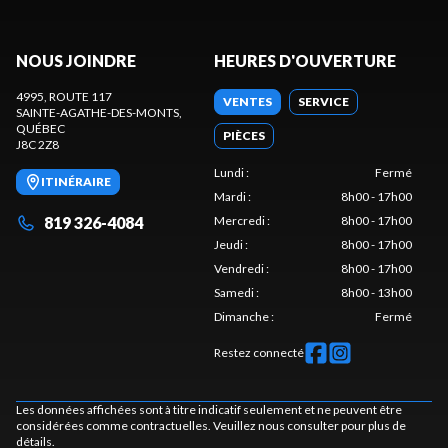
NOUS JOINDRE
HEURES D'OUVERTURE
4995, ROUTE 117
VENTES
SERVICE
SAINTE-AGATHE-DES-MONTS
,
QUÉBEC
PIÈCES
J8C 2Z8
Lundi
:
Fermé
ITINÉRAIRE
Mardi
:
8h00 - 17h00
819 326-4084
Mercredi
:
8h00 - 17h00
Jeudi
:
8h00 - 17h00
Vendredi
:
8h00 - 17h00
Samedi
:
8h00 - 13h00
Dimanche
:
Fermé
Restez connecté
Les données affichées sont à titre indicatif seulement et ne peuvent être
considérées comme contractuelles. Veuillez nous consulter pour plus de
détails.