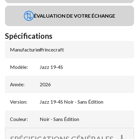
ÉVALUATION DE VOTRE ÉCHANGE
Spécifications
Manufacturier
Princecraft
:
Modèle
:
Jazz 19-4S
Année
:
2026
Version
:
Jazz 19-4S Noir - Sans Édition
Couleur
:
Noir - Sans Édition