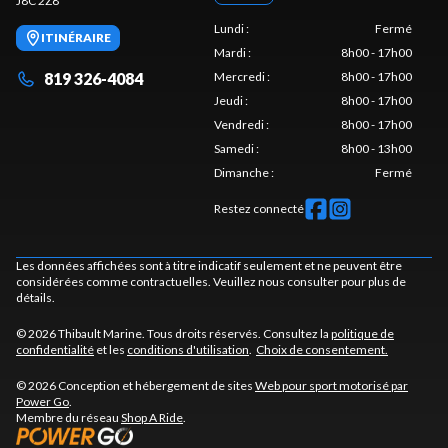
J8C 2Z8
Lundi
:
Fermé
ITINÉRAIRE
Mardi
:
8h00 - 17h00
819 326-4084
Mercredi
:
8h00 - 17h00
Jeudi
:
8h00 - 17h00
Vendredi
:
8h00 - 17h00
Samedi
:
8h00 - 13h00
Dimanche
:
Fermé
Restez connecté
Les données affichées sont à titre indicatif seulement et ne peuvent être
considérées comme contractuelles. Veuillez nous consulter pour plus de
détails.
© 2026 Thibault Marine. Tous droits réservés. Consultez la
politique de
confidentialité
et les
conditions d'utilisation
.
Choix de consentement.
© 2026 Conception et hébergement de sites
Web pour sport motorisé par
Power Go
.
Membre du réseau
Shop A Ride
.