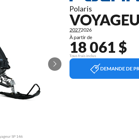
Polaris
VOYAGEUR
2027
2026
À partir de
18 061 $
Tous frais inclus
DEMANDE DE PR
oyageur SP 146
La version du