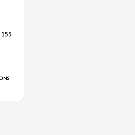
 155
IONS