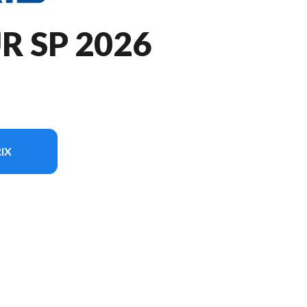
 SP 2026
IX
 modèle sur l'image est le 650 Voyageur SP 146