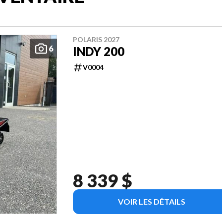
POLARIS 2027
6
INDY 200
V0004
8 339 $
VOIR LES DÉTAILS