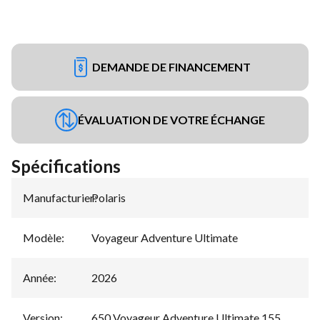
DEMANDE DE FINANCEMENT
ÉVALUATION DE VOTRE ÉCHANGE
Spécifications
Manufacturier
Polaris
:
Modèle
:
Voyageur Adventure Ultimate
Année
:
2026
Version
:
650 Voyageur Adventure Ultimate 155