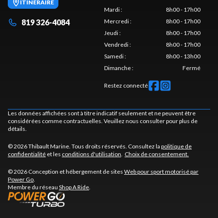
ITINÉRAIRE
Mardi
:
8h00 - 17h00
819 326-4084
Mercredi
:
8h00 - 17h00
Jeudi
:
8h00 - 17h00
Vendredi
:
8h00 - 17h00
Samedi
:
8h00 - 13h00
Dimanche
:
Fermé
Restez connecté
Les données affichées sont à titre indicatif seulement et ne peuvent être
considérées comme contractuelles. Veuillez nous consulter pour plus de
détails.
© 2026 Thibault Marine. Tous droits réservés. Consultez la
politique de
confidentialité
et les
conditions d'utilisation
.
Choix de consentement.
© 2026 Conception et hébergement de sites
Web pour sport motorisé par
Power Go
.
Membre du réseau
Shop A Ride
.