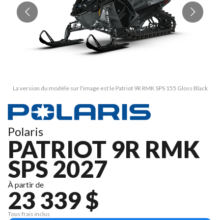
La version du modèle sur l'image est le Patriot 9R RMK SPS 155 Gloss Black
L
Polaris
PATRIOT 9R RMK
SPS 2027
À partir de
23 339 $
Tous frais inclus