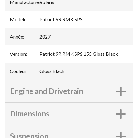
Manufacturier
Polaris
:
Modèle
:
Patriot 9R RMK SPS
Année
:
2027
Version
:
Patriot 9R RMK SPS 155 Gloss Black
Couleur
:
Gloss Black
Engine and Drivetrain
Dimensions
Suspension