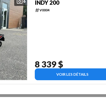
6
INDY 200
V0004
8 339 $
VOIR LES DÉTAILS