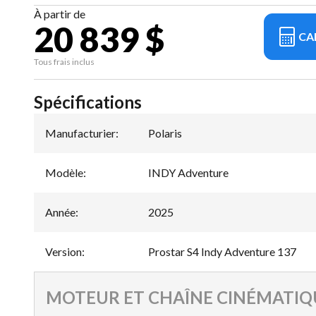
À partir de
20 839 $
CA
Tous frais inclus
Spécifications
Manufacturier
:
Polaris
Modèle
:
INDY Adventure
Année
:
2025
Version
:
Prostar S4 Indy Adventure 137
MOTEUR ET CHAÎNE CINÉMATIQ