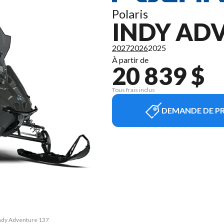
Polaris
INDY AD
2027
2026
2025
À partir de
20 839 $
Tous frais inclus
DEMANDE DE PR
 Indy Adventure 137