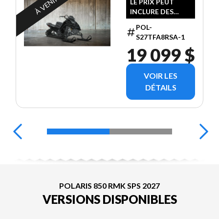
À VENIR
LE PRIX PEUT
INCLURE DES
FRAIS
POL-
SUPPLÉMENTAIRE
S27TFA8RSA-1
S
19 099 $
VOIR LES
DÉTAILS
POLARIS 850 RMK SPS 2027
VERSIONS DISPONIBLES