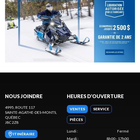
NOUS JOINDRE
HEURES D'OUVERTURE
4995, ROUTE 117
VENTES
SERVICE
SAINTE-AGATHE-DES-MONTS
,
QUÉBEC
PIÈCES
J8C 2Z8
Lundi
:
Fermé
ITINÉRAIRE
Mardi
:
8h00 - 17h00