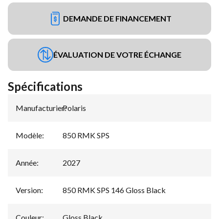
DEMANDE DE FINANCEMENT
ÉVALUATION DE VOTRE ÉCHANGE
Spécifications
Manufacturier
Polaris
:
Modèle
:
850 RMK SPS
Année
:
2027
Version
:
850 RMK SPS 146 Gloss Black
Couleur
:
Gloss Black