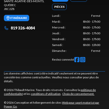
SAINTE-AGATHE-DES-MONTS
,
QUÉBEC
PIÈCES
J8C 2Z8
Lundi
:
Fermé
ITINÉRAIRE
Mardi
:
8h00 - 17h00
819 326-4084
Mercredi
:
8h00 - 17h00
Jeudi
:
8h00 - 17h00
Vendredi
:
8h00 - 17h00
Samedi
:
8h00 - 13h00
Dimanche
:
Fermé
Restez connecté
Les données affichées sont à titre indicatif seulement et ne peuvent être
considérées comme contractuelles. Veuillez nous consulter pour plus de
détails.
© 2026 Thibault Marine. Tous droits réservés. Consultez la
politique de
confidentialité
et les
conditions d'utilisation
.
Choix de consentement.
© 2026 Conception et hébergement de sites
Web pour sport motorisé par
Power Go
.