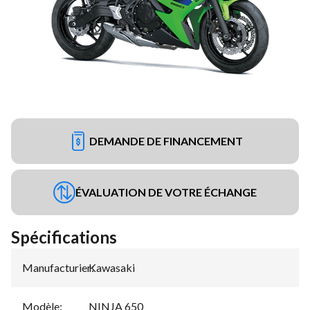
DEMANDE DE FINANCEMENT
ÉVALUATION DE VOTRE ÉCHANGE
Spécifications
Manufacturier
Kawasaki
:
Modèle
:
NINJA 650