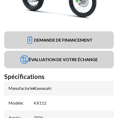
DEMANDE DE FINANCEMENT
ÉVALUATION DE VOTRE ÉCHANGE
Spécifications
Manufacturier
Kawasaki
:
Modèle
:
KX112
Année
:
2026