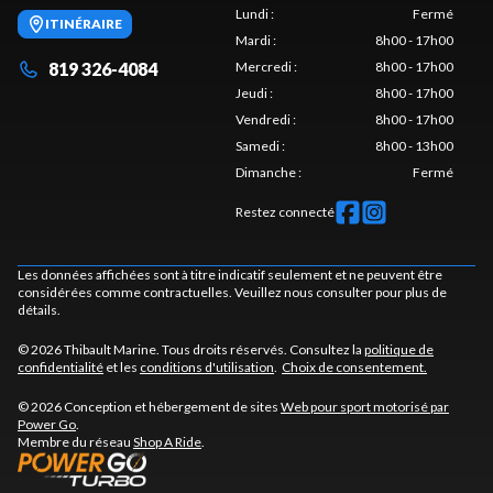
Lundi
:
Fermé
ITINÉRAIRE
Mardi
:
8h00 - 17h00
819 326-4084
Mercredi
:
8h00 - 17h00
Jeudi
:
8h00 - 17h00
Vendredi
:
8h00 - 17h00
Samedi
:
8h00 - 13h00
Dimanche
:
Fermé
Restez connecté
Les données affichées sont à titre indicatif seulement et ne peuvent être
considérées comme contractuelles. Veuillez nous consulter pour plus de
détails.
© 2026 Thibault Marine. Tous droits réservés. Consultez la
politique de
confidentialité
et les
conditions d'utilisation
.
Choix de consentement.
© 2026 Conception et hébergement de sites
Web pour sport motorisé par
Power Go
.
Membre du réseau
Shop A Ride
.