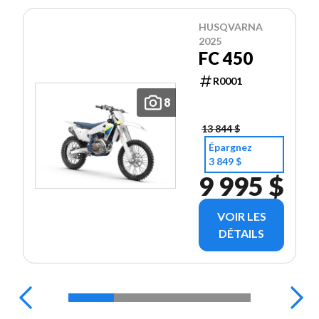
HUSQVARNA
2025
FC 450
R0001
8
13 844 $
Épargnez
3 849 $
9 995 $
VOIR LES
DÉTAILS