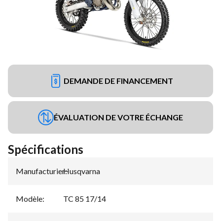
DEMANDE DE FINANCEMENT
ÉVALUATION DE VOTRE ÉCHANGE
Spécifications
Manufacturier
Husqvarna
:
Modèle
:
TC 85 17/14