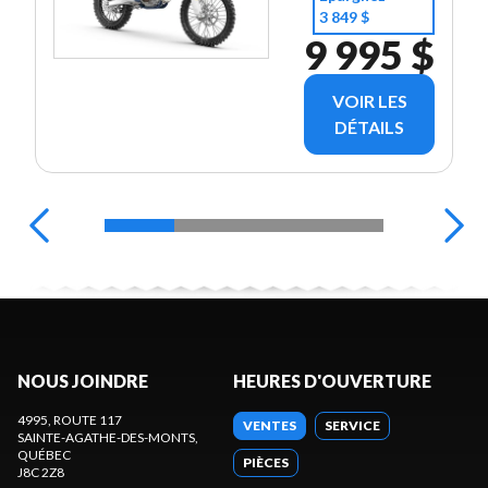
3 849 $
9 995 $
VOIR LES
DÉTAILS
NOUS JOINDRE
HEURES D'OUVERTURE
4995, ROUTE 117
VENTES
SERVICE
SAINTE-AGATHE-DES-MONTS
,
QUÉBEC
PIÈCES
J8C 2Z8