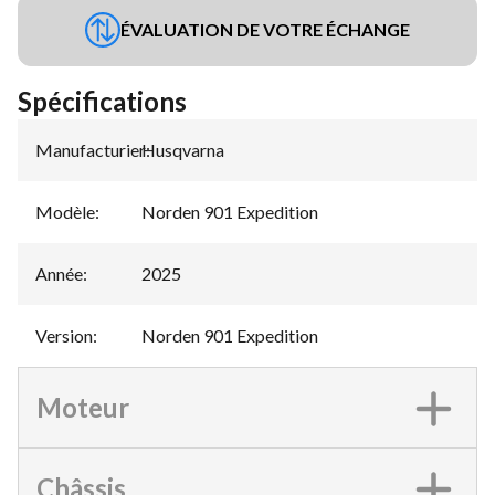
ÉVALUATION DE VOTRE ÉCHANGE
Spécifications
Manufacturier
Husqvarna
:
Modèle
:
Norden 901 Expedition
Année
:
2025
Version
:
Norden 901 Expedition
Moteur
Châssis