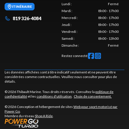
Lundi
:
Fermé
ITINÉRAIRE
Mardi
:
8h00 - 17h00
819 326-4084
Mercredi
:
8h00 - 17h00
Jeudi
:
8h00 - 17h00
Vendredi
:
8h00 - 17h00
Samedi
:
8h00 - 13h00
Dimanche
:
Fermé
Restez connecté
Les données affichées sont à titre indicatif seulement et ne peuvent être
considérées comme contractuelles. Veuillez nous consulter pour plus de
détails.
© 2026 Thibault Marine. Tous droits réservés. Consultez la
politique de
confidentialité
et les
conditions d'utilisation
.
Choix de consentement.
© 2026 Conception et hébergement de sites
Web pour sport motorisé par
Power Go
.
Membre du réseau
Shop A Ride
.