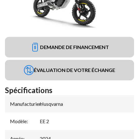
DEMANDE DE FINANCEMENT
ÉVALUATION DE VOTRE ÉCHANGE
Spécifications
Manufacturier
Husqvarna
:
Modèle
:
EE 2
Année
:
2024