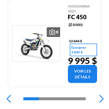
HUSQVARNA
2025
FC 450
R0001
8
13 844 $
Épargnez
3 849 $
9 995 $
VOIR LES
DÉTAILS