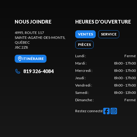
NOUS JOINDRE
HEURES D'OUVERTURE
4995, ROUTE 117
VENTES
SERVICE
SAINTE-AGATHE-DES-MONTS
,
QUÉBEC
PIÈCES
J8C 2Z8
Lundi
:
Fermé
ITINÉRAIRE
Mardi
:
8h00 - 17h00
819 326-4084
Mercredi
:
8h00 - 17h00
Jeudi
:
8h00 - 17h00
Vendredi
:
8h00 - 17h00
Samedi
:
8h00 - 13h00
Dimanche
:
Fermé
Restez connecté