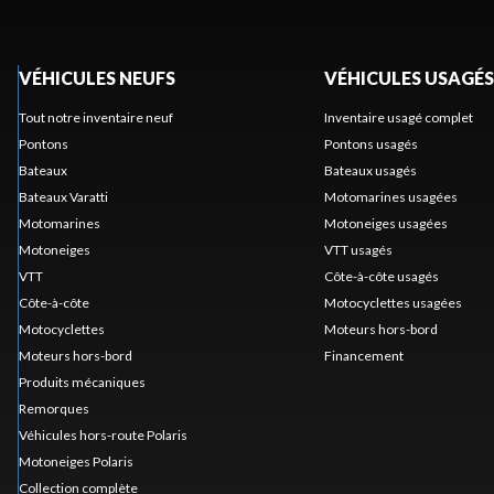
VÉHICULES NEUFS
VÉHICULES USAGÉS
Tout notre inventaire neuf
Inventaire usagé complet
Pontons
Pontons usagés
Bateaux
Bateaux usagés
Bateaux Varatti
Motomarines usagées
Motomarines
Motoneiges usagées
Motoneiges
VTT usagés
VTT
Côte-à-côte usagés
Côte-à-côte
Motocyclettes usagées
Motocyclettes
Moteurs hors-bord
Moteurs hors-bord
Financement
Produits mécaniques
Remorques
Véhicules hors-route Polaris
Motoneiges Polaris
Collection complète