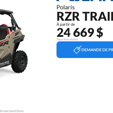
Polaris
RZR TRAI
À partir de
24 669 $
Tous frais inclus
DEMANDE DE PR
Ultimate Sand Dune