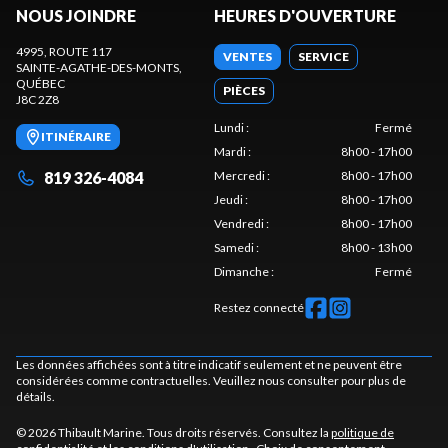
NOUS JOINDRE
HEURES D'OUVERTURE
4995, ROUTE 117
VENTES
SERVICE
SAINTE-AGATHE-DES-MONTS
,
QUÉBEC
PIÈCES
J8C 2Z8
Lundi
:
Fermé
ITINÉRAIRE
Mardi
:
8h00 - 17h00
819 326-4084
Mercredi
:
8h00 - 17h00
Jeudi
:
8h00 - 17h00
Vendredi
:
8h00 - 17h00
Samedi
:
8h00 - 13h00
Dimanche
:
Fermé
Restez connecté
Les données affichées sont à titre indicatif seulement et ne peuvent être
considérées comme contractuelles. Veuillez nous consulter pour plus de
détails.
© 2026 Thibault Marine. Tous droits réservés. Consultez la
politique de