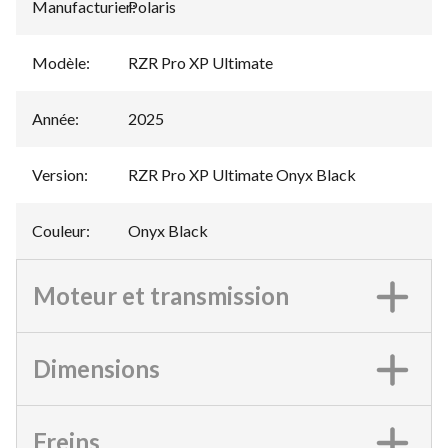
Manufacturier
Polaris
:
Modèle
:
RZR Pro XP Ultimate
Année
:
2025
Version
:
RZR Pro XP Ultimate Onyx Black
Couleur
:
Onyx Black
Moteur et transmission
Dimensions
Freins