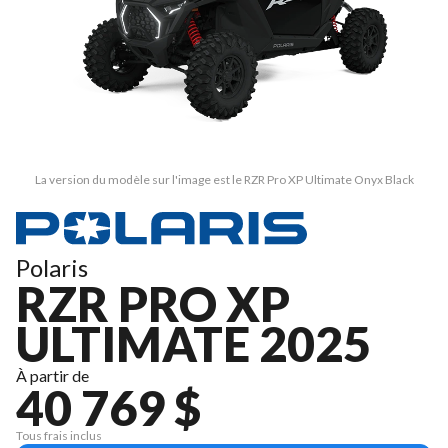
La version du modèle sur l'image est le RZR Pro XP Ultimate Onyx Black
Polaris
RZR PRO XP
ULTIMATE 2025
À partir de
40 769 $
Tous frais inclus