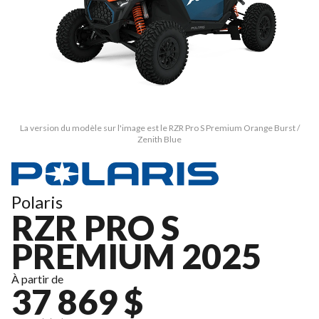
La version du modèle sur l'image est le RZR Pro S Premium Orange Burst /
Zenith Blue
Polaris
RZR PRO S
PREMIUM 2025
À partir de
37 869 $