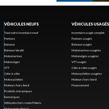
VÉHICULES NEUFS
VÉHICULES USAGÉS
Tout notre inventaire neuf
Inventaire usagé complet
Pontons
Pontons usagés
Bateaux
Bateaux usagés
Bateaux Varatti
Motomarines usagées
Motomarines
Motoneiges usagées
Motoneiges
VTT usagés
VTT
Côte-à-côte usagés
Côte-à-côte
Motocyclettes usagées
Motocyclettes
Moteurs hors-bord
Moteurs hors-bord
Financement
Produits mécaniques
Remorques
Véhicules hors-route Polaris
Motoneiges Polaris