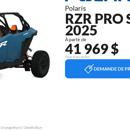
Polaris
RZR PRO 
2025
À partir de
41 969 $
Tous frais inclus
DEMANDE DE PR
 Orange Burst / Zenith Blue