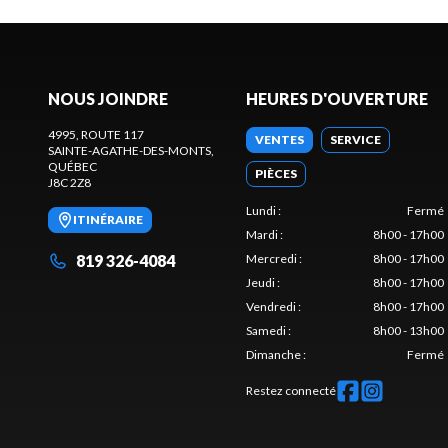
NOUS JOINDRE
HEURES D'OUVERTURE
4995, ROUTE 117
VENTES
SERVICE
SAINTE-AGATHE-DES-MONTS
,
QUÉBEC
PIÈCES
J8C 2Z8
Lundi
:
Fermé
ITINÉRAIRE
Mardi
:
8h00 - 17h00
819 326-4084
Mercredi
:
8h00 - 17h00
Jeudi
:
8h00 - 17h00
Vendredi
:
8h00 - 17h00
Samedi
:
8h00 - 13h00
Dimanche
:
Fermé
Restez connecté