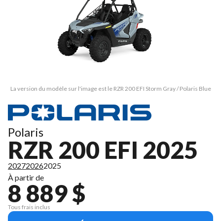
La version du modèle sur l'image est le RZR 200 EFI Storm Gray / Polaris Blue
Polaris
RZR 200 EFI 2025
2027
2026
2025
À partir de
8 889 $
Tous frais inclus