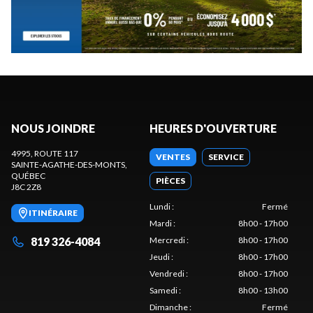
NOUS JOINDRE
HEURES D'OUVERTURE
4995, ROUTE 117
VENTES
SERVICE
SAINTE-AGATHE-DES-MONTS
,
QUÉBEC
PIÈCES
J8C 2Z8
Lundi
:
Fermé
ITINÉRAIRE
Mardi
:
8h00 - 17h00
819 326-4084
Mercredi
:
8h00 - 17h00
Jeudi
:
8h00 - 17h00
Vendredi
:
8h00 - 17h00
Samedi
:
8h00 - 13h00
Dimanche
:
Fermé