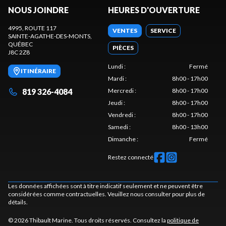
NOUS JOINDRE
HEURES D'OUVERTURE
4995, ROUTE 117
VENTES
SERVICE
SAINTE-AGATHE-DES-MONTS
,
QUÉBEC
PIÈCES
J8C 2Z8
Lundi
:
Fermé
ITINÉRAIRE
Mardi
:
8h00 - 17h00
819 326-4084
Mercredi
:
8h00 - 17h00
Jeudi
:
8h00 - 17h00
Vendredi
:
8h00 - 17h00
Samedi
:
8h00 - 13h00
Dimanche
:
Fermé
Restez connecté
Les données affichées sont à titre indicatif seulement et ne peuvent être
considérées comme contractuelles. Veuillez nous consulter pour plus de
détails.
© 2026 Thibault Marine. Tous droits réservés. Consultez la
politique de