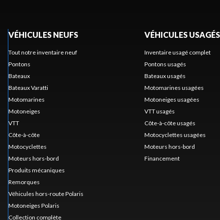
VÉHICULES NEUFS
VÉHICULES USAGÉS
Tout notre inventaire neuf
Inventaire usagé complet
Pontons
Pontons usagés
Bateaux
Bateaux usagés
Bateaux Varatti
Motomarines usagées
Motomarines
Motoneiges usagées
Motoneiges
VTT usagés
VTT
Côte-à-côte usagés
Côte-à-côte
Motocyclettes usagées
Motocyclettes
Moteurs hors-bord
Moteurs hors-bord
Financement
Produits mécaniques
Remorques
Véhicules hors-route Polaris
Motoneiges Polaris
Collection complète