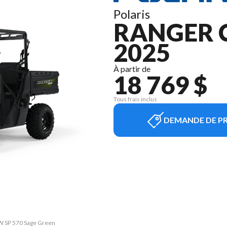
Polaris
RANGER 
2025
À partir de
18 769 $
Tous frais inclus
DEMANDE DE PR
EW SP 570 Sage Green