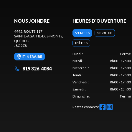
NOUS JOINDRE
HEURES D'OUVERTURE
4995, ROUTE 117
VENTES
SERVICE
SAINTE-AGATHE-DES-MONTS
,
QUÉBEC
PIÈCES
J8C 2Z8
Lundi
:
Fermé
ITINÉRAIRE
Mardi
:
8h00 - 17h00
819 326-4084
Mercredi
:
8h00 - 17h00
Jeudi
:
8h00 - 17h00
Vendredi
:
8h00 - 17h00
Samedi
:
8h00 - 13h00
Dimanche
:
Fermé
Restez connecté