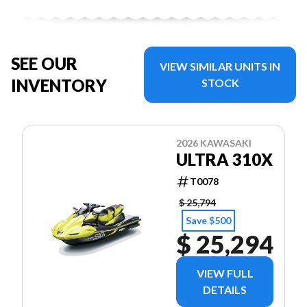
SEE OUR
VIEW SIMILAR UNITS IN
INVENTORY
STOCK
2026 KAWASAKI
ULTRA 310X
T0078
$ 25,794
Save $500
$ 25,294
VIEW FULL
DETAILS