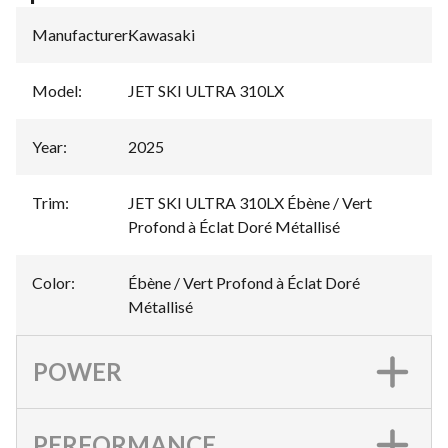
Manufacturer
:
Kawasaki
Model
:
JET SKI ULTRA 310LX
Year
:
2025
Trim
:
JET SKI ULTRA 310LX Ébène / Vert
Profond à Éclat Doré Métallisé
Color
:
Ébène / Vert Profond à Éclat Doré
Métallisé
POWER
PERFORMANCE