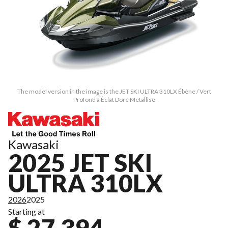
The model version in the image is the JET SKI ULTRA 310LX Ébène / Vert
Profond à Éclat Doré Métallisé
Kawasaki
2025 JET SKI
ULTRA 310LX
2026
2025
Starting at
$ 27,394